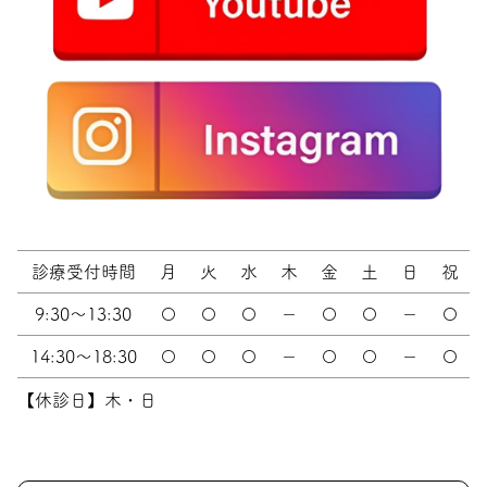
診療受付時間
月
火
水
木
金
土
日
祝
9:30～13:30
〇
〇
〇
－
〇
〇
－
〇
14:30～18:30
〇
〇
〇
－
〇
〇
－
〇
【休診日】木・日