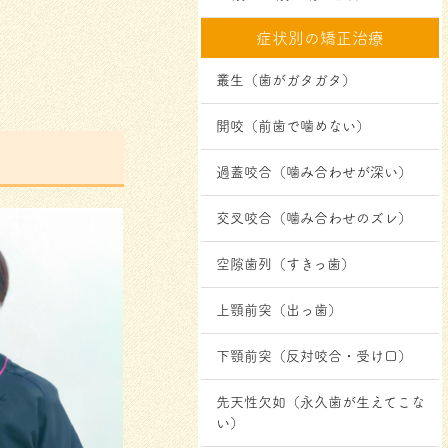
症状別の矯正治療
叢生（歯がガタガタ）
開咬（前歯で噛めない）
過蓋咬合（噛み合わせが深い）
交叉咬合（噛み合わせのズレ）
空隙歯列（すきっ歯）
上顎前突（出っ歯）
下顎前突（反対咬合・受け口）
先天性欠如（永久歯が生えてこな
い）