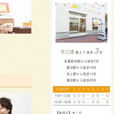
3
矢口渡
駅より 徒歩
分
武蔵新田駅から徒歩7分
蓮沼駅から徒歩10分
池上駅から徒歩15分
蒲田駅から徒歩20分
診療時間
月
火
水
木
金
土
日
祝
9:30～13:30
〇
〇
〇
－
〇
〇
－
〇
14:30～18:30
〇
〇
〇
－
〇
〇
－
〇
【休診日】木・日