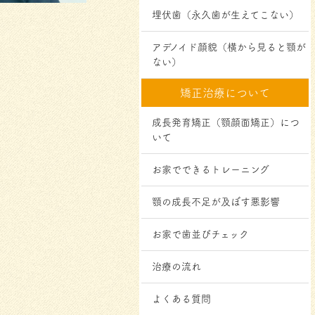
埋伏歯（永久歯が生えてこない）
アデノイド顔貌（横から見ると顎が
ない）
矯正治療について
成長発育矯正（顎顔面矯正）につ
いて
お家でできるトレーニング
顎の成⻑不⾜が及ぼす悪影響
お家で歯並びチェック
治療の流れ
よくある質問