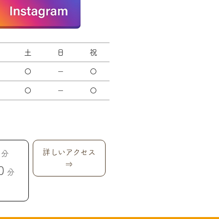
土
日
祝
〇
－
〇
〇
－
〇
詳しいアクセス
分
⇒
0
分