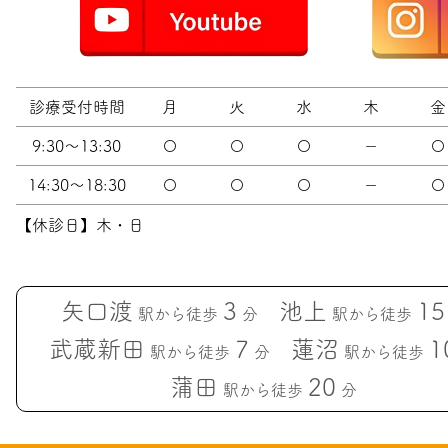
診療受付時間
月
火
水
木
金
9:30～13:30
〇
〇
〇
－
〇
14:30～18:30
〇
〇
〇
－
〇
【休診日】木・日
矢口渡
3
池上
15
駅から徒歩
分
駅から徒歩
武蔵新田
7
蓮沼
1
駅から徒歩
分
駅から徒歩
蒲田
20
駅から徒歩
分