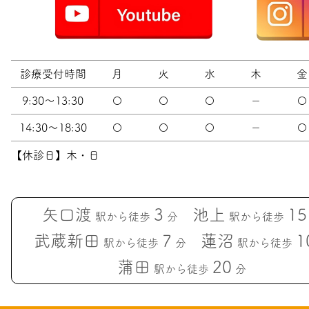
診療受付時間
月
火
水
木
金
9:30～13:30
〇
〇
〇
－
〇
14:30～18:30
〇
〇
〇
－
〇
【休診日】木・日
矢口渡
3
池上
15
駅から徒歩
分
駅から徒歩
武蔵新田
7
蓮沼
1
駅から徒歩
分
駅から徒歩
蒲田
20
駅から徒歩
分