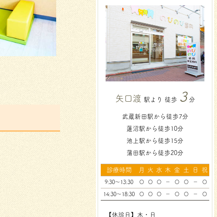
3
矢口渡
駅より 徒歩
分
武蔵新田駅から徒歩7分
蓮沼駅から徒歩10分
池上駅から徒歩15分
蒲田駅から徒歩20分
診療時間
月
火
水
木
金
土
日
祝
9:30～13:30
〇
〇
〇
－
〇
〇
－
〇
14:30～18:30
〇
〇
〇
－
〇
〇
－
〇
【休診日】木・日