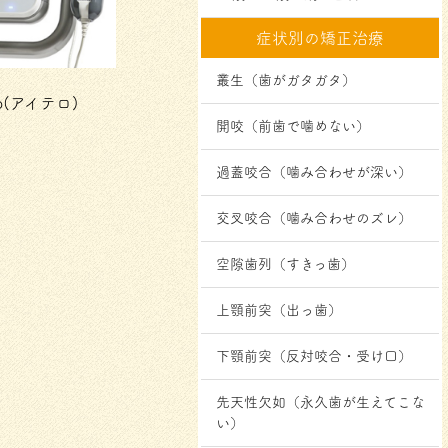
症状別の矯正治療
叢生（歯がガタガタ）
o(アイテロ)
開咬（前歯で噛めない）
過蓋咬合（噛み合わせが深い）
交叉咬合（噛み合わせのズレ）
空隙歯列（すきっ歯）
上顎前突（出っ歯）
下顎前突（反対咬合・受け口）
先天性欠如（永久歯が生えてこな
い）