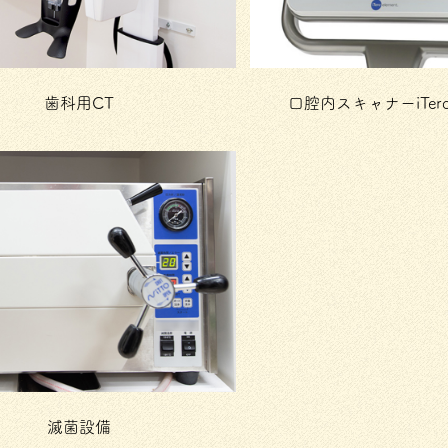
歯科用CT
口腔内スキャナーiTer
滅菌設備