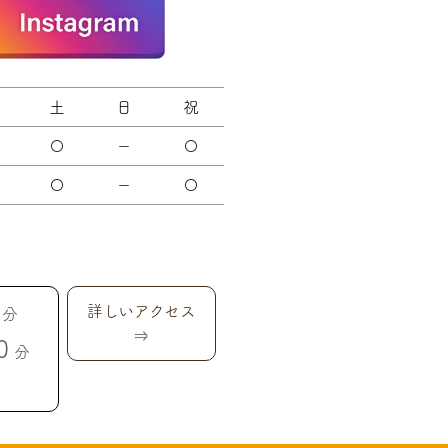
土
日
祝
〇
－
〇
〇
－
〇
詳しいアクセス
分
⇒
0
分