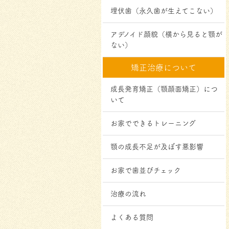
埋伏歯（永久歯が生えてこない）
アデノイド顔貌（横から見ると顎が
ない）
矯正治療について
成長発育矯正（顎顔面矯正）につ
いて
お家でできるトレーニング
顎の成⻑不⾜が及ぼす悪影響
お家で歯並びチェック
治療の流れ
よくある質問