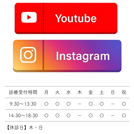
診療受付時間
月
火
水
木
金
土
日
祝
9:30～13:30
〇
〇
〇
－
〇
〇
－
〇
14:30～18:30
〇
〇
〇
－
〇
〇
－
〇
【休診日】木・日