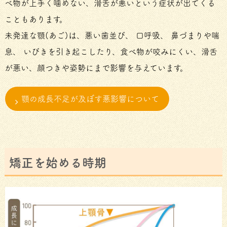
べ物が上手く噛めない、滑舌が悪いという症状が出てくる
こともあります。
未発達な顎(あご)は、悪い歯並び、 口呼吸、 鼻づまりや喘
息、 いびきを引き起こしたり、食べ物が咬みにくい、滑舌
が悪い、顔つきや姿勢にまで影響を与えています。
顎の成⻑不⾜が及ぼす悪影響について
矯正を始める時期