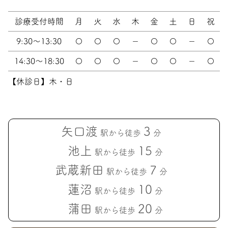
診療受付時間
月
火
水
木
金
土
日
祝
9:30～13:30
〇
〇
〇
－
〇
〇
－
〇
14:30～18:30
〇
〇
〇
－
〇
〇
－
〇
【休診日】木・日
矢口渡
3
駅から徒歩
分
池上
15
駅から徒歩
分
武蔵新田
7
駅から徒歩
分
蓮沼
10
駅から徒歩
分
蒲田
20
駅から徒歩
分